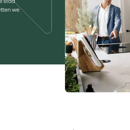
e stad
etten we