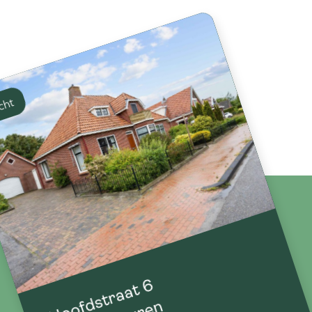
Verkocht
Hoofdstraat 6
Kloosterburen