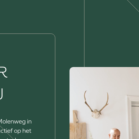
R
J
Molenweg in
ctief op het