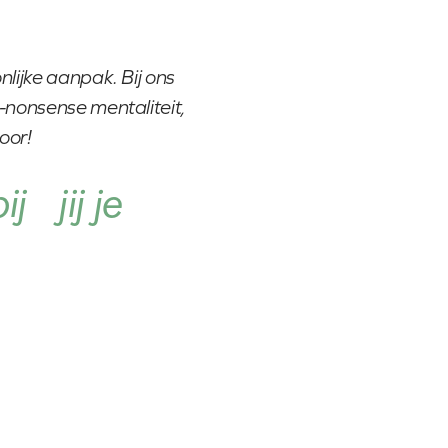
nlijke aanpak. Bij ons
o-nonsense mentaliteit,
oor!
j jij je