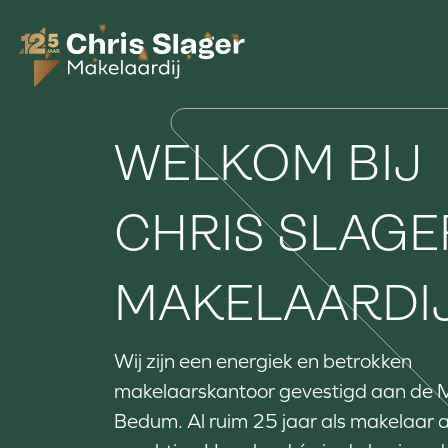
Ga naar de inhoud
WELKOM BIJ
CHRIS SLAGE
MAKELAARDI
Wij zijn een energiek en betrokken
makelaarskantoor gevestigd aan de 
Bedum. Al ruim 25 jaar als makelaar a